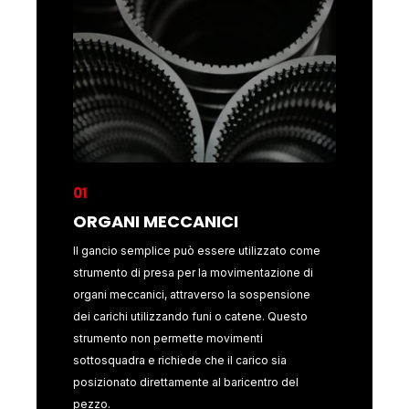
01
01
ORGANI MECCANICI
ORGAN
ato come
Il gancio semplice può essere utilizzato come
Il gancio
one di
strumento di presa per la movimentazione di
strumento
nsione
organi meccanici, attraverso la sospensione
organi me
Questo
dei carichi utilizzando funi o catene. Questo
dei carich
strumento non permette movimenti
strumento
ia
sottosquadra e richiede che il carico sia
sottosquad
 del
posizionato direttamente al baricentro del
posizionat
pezzo.
pezzo.