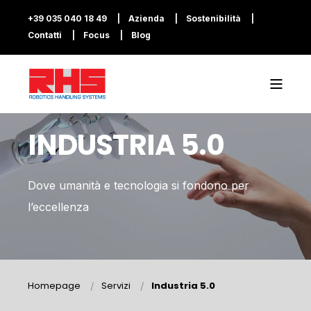
+39 035 040 18 49
Azienda
Sostenibilità
Contatti
Focus
Blog
INDUSTRIA 5.0
Dove umanità e tecnologia si fondono per
l’eccellenza
Homepage
Servizi
Industria 5.0