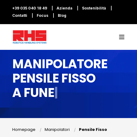
+39 035 040 18 49
Azienda
Sostenibilità
Contatti
Focus
Blog
MANIPOLATORE
PENSILE FISSO
A
F
U
|
Homepage
Manipolatori
Pensile Fisso