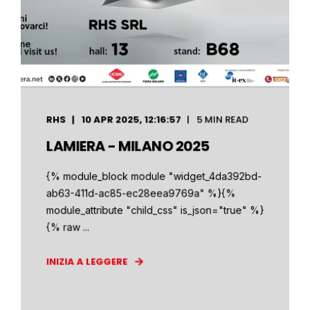
RHS
10 APR 2025, 12:16:57
5 MIN READ
LAMIERA - MILANO 2025
{% module_block module "widget_4da392bd-
ab63-411d-ac85-ec28eea9769a" %}{%
module_attribute "child_css" is_json="true" %}
{% raw ...
INIZIA A LEGGERE