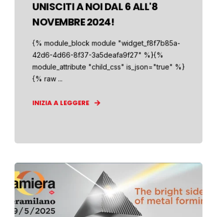
UNISCITI A NOI DAL 6 ALL'8
NOVEMBRE 2024!
{% module_block module "widget_f8f7b85a-
42d6-4d66-8f37-3a5deafa9f27" %}{%
module_attribute "child_css" is_json="true" %}
{% raw ...
INIZIA A LEGGERE