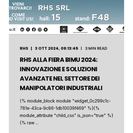
RHS
3 OTT 2024, 09:13:45
3 MIN READ
RHS ALLA FIERA BIMU 2024:
INNOVAZIONE E SOLUZIONI
AVANZATE NEL SETTORE DEI
MANIPOLATORI INDUSTRIALI
{% module_block module "widget_0c299c1c-
781e-43ca-9c86-1db10039f469" %}{%
module_attribute "child_css" is_json="true" %}
{% raw ...